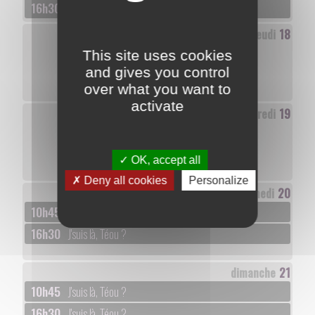
16h30
J'suis là, Téou ?
jeudi
18
This site uses cookies
and gives you control
over what you want to
activate
vendredi
19
OK, accept all
Deny all cookies
Personalize
samedi
20
10h45
J'suis là, Téou ?
16h30
J'suis là, Téou ?
dimanche
21
10h45
J'suis là, Téou ?
16h30
J'suis là, Téou ?