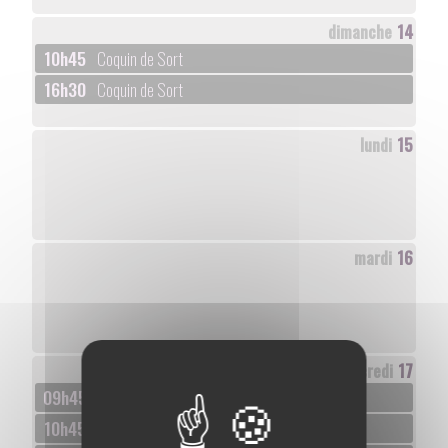
dimanche
14
10h45
Coquin de Sort
16h30
Coquin de Sort
lundi
15
mardi
16
mercredi
17
09h45
J'suis là, Téou ?
10h45
J'suis là, Téou ?