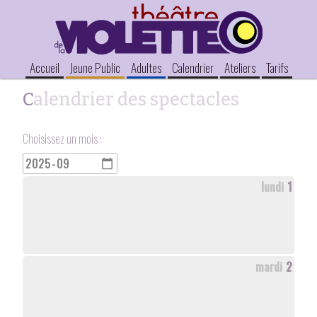
Accueil
Jeune Public
Adultes
Calendrier
Ateliers
Tarifs
Calendrier des spectacles
Choisissez un mois :
lundi
1
mardi
2