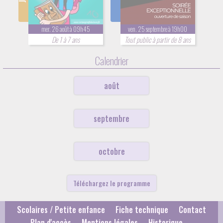
mer. 26 août à 09h45
ven. 25 septembre à 19h00
De 1 à 7 ans
Tout public à partir de 8 ans
Calendrier
août
septembre
octobre
Téléchargez le programme
Scolaires / Petite enfance
Fiche technique
Contact
Plan d'accès
Mentions légales
Historique