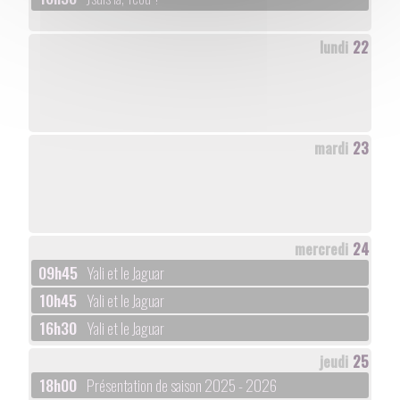
lundi
22
mardi
23
mercredi
24
09h45
Yali et le Jaguar
10h45
Yali et le Jaguar
16h30
Yali et le Jaguar
jeudi
25
18h00
Présentation de saison 2025 - 2026