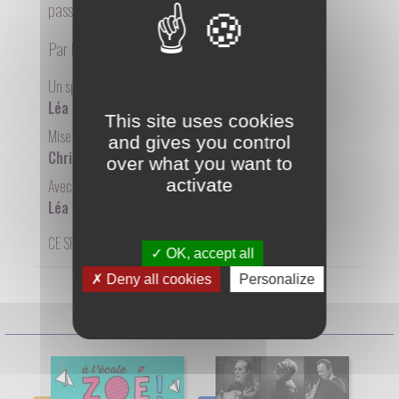
passagers d’un train allant vers l’inconnu.
Par la compagnie
Salmigondis
Un spectacle écrit par :
Léa Sébastien
This site uses cookies
Mise en scène de :
and gives you control
Christian Padie
over what you want to
activate
Avec :
Léa Sébastien, Hervé Rosenberg, Julia Coulon
CE SPECTACLE N'EST PAS PROGRAMMÉ ACTUELLEMENT
OK, accept all
Deny all cookies
Personalize
Prochaines séances