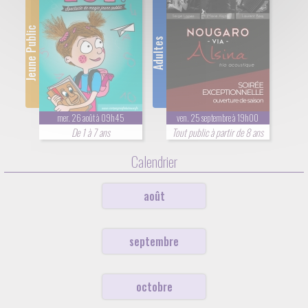
Jeune Public
Adultes
mer. 26 août à 09h45
ven. 25 septembre à 19h00
De 1 à 7 ans
Tout public à partir de 8 ans
Calendrier
août
septembre
octobre