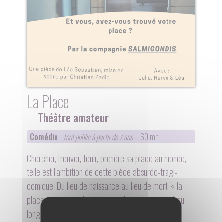
La Place
Théâtre amateur
Comédie
Tout public à partir de 7 ans
60 mn
Chercher, trouver, tenir, prendre sa place au monde,
telle est l’ambition de cette pièce absurdo-tragi-
comique. Du lieu de naissance au lieu de mort, « la
place » interroge les lieux que l’on traverse tout au
long de notre vie, au-travers de dialogues entre