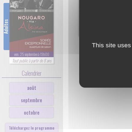
Adultes
This site uses
ven. 25 septembre à 19h00
Tout public à partir de 8 ans
Calendrier
août
septembre
octobre
Téléchargez le programme