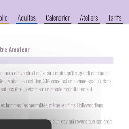
blic
Adultes
Calendrier
Ateliers
Tarifs
âtre Amateur
uadra qui voudrait nous faire croire qu’il a grandi comme un
nte… Mais il n’en est rien, Stéphane est un homme épanoui dans
 veut pas être la victime d’un monde majoritairement
? Les hommes, les mentalités, même les films Hollywoodiens
ien informée sur la condition d’un gay qui revendique son droit