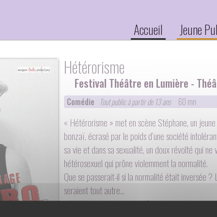
Accueil
Jeune Pu
Hétérorisme
Festival Théâtre en Lumière - Thé
Comédie
Tout public à partir de 13 ans
60 mn
« Hétérorisme » met en scène Stéphane, un jeune q
bonzaï, écrasé par le poids d’une société intoléra
sa vie et dans sa sexualité, un doux révolté qui ne
hétérosexuel qui prône violemment la normalité.
Que se passerait-il si la normalité était inversée 
seraient tout autre…
« Hétérorisme » est une réflexion humoristique et b