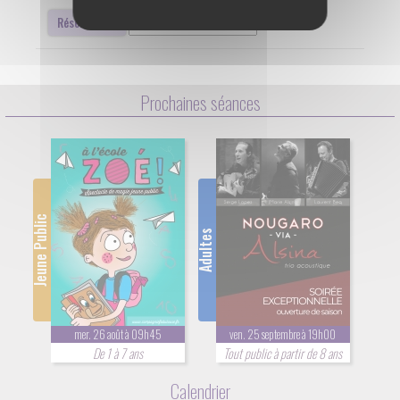
Réserver
Prochaines séances
Jeune Public
Adultes
mer. 26 août à 09h45
ven. 25 septembre à 19h00
De 1 à 7 ans
Tout public à partir de 8 ans
Calendrier