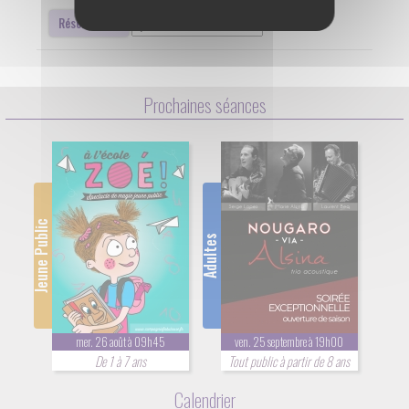
Réserver
Prochaines séances
Jeune Public
Adultes
mer. 26 août à 09h45
ven. 25 septembre à 19h00
De 1 à 7 ans
Tout public à partir de 8 ans
Calendrier