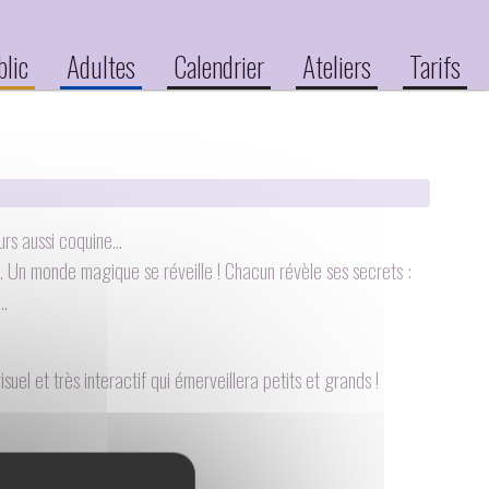
blic
Adultes
Calendrier
Ateliers
Tarifs
jours aussi coquine…
e… Un monde magique se réveille ! Chacun révèle ses secrets :
u…
uel et très interactif qui émerveillera petits et grands !