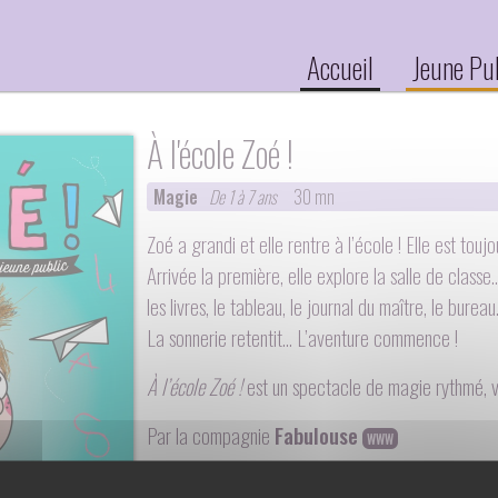
Accueil
Jeune Pu
À l'école Zoé !
Magie
De 1 à 7 ans
30 mn
Zoé a grandi et elle rentre à l’école ! Elle est tou
Arrivée la première, elle explore la salle de class
les livres, le tableau, le journal du maître, le burea
La sonnerie retentit… L’aventure commence !
À l’école Zoé !
est un spectacle de magie rythmé, vis
Par la compagnie
Fabulouse
WWW
Un spectacle écrit, mis en scène et interprété par :