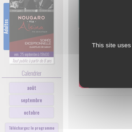
Adultes
This site uses
ven. 25 septembre à 19h00
Tout public à partir de 8 ans
Calendrier
août
septembre
octobre
Téléchargez le programme