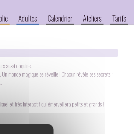
blic
Adultes
Calendrier
Ateliers
Tarifs
jours aussi coquine…
e… Un monde magique se réveille ! Chacun révèle ses secrets :
u…
uel et très interactif qui émerveillera petits et grands !