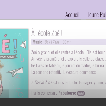
Accueil
Jeune Pu
À l'école Zoé !
Magie
De 1 à 7 ans
30 mn
Zoé a grandi et elle rentre à l’école ! Elle est tou
Arrivée la première, elle explore la salle de class
les livres, le tableau, le journal du maître, le burea
La sonnerie retentit… L’aventure commence !
À l’école Zoé !
est un spectacle de magie rythmé, vis
Par la compagnie
Fabulouse
WWW
Un spectacle écrit, mis en scène et interprété par :