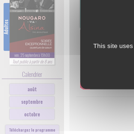
Adultes
This site uses
ven. 25 septembre à 19h00
Tout public à partir de 8 ans
Calendrier
août
septembre
octobre
Téléchargez le programme