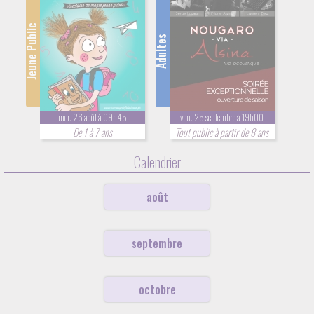
Jeune Public
Adultes
mer. 26 août à 09h45
ven. 25 septembre à 19h00
De 1 à 7 ans
Tout public à partir de 8 ans
Calendrier
août
septembre
octobre