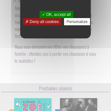
CE SPECTACLE N'EST PAS PROGRAMMÉ ACTUELLEMENT
Nous accueillons des groupes de 12 personnes
maximum dans notre espace Snoezelen dédié aux
OK, accept all
tout-petits. Pour garantir une expérience optimale,
Deny all cookies
Personalize
merci de privilégier la présence des enfants et de
limiter le nombre d'adultes accompagnateurs.
Nous vous demanderons d'ôter vos chaussures à
l'entrée ; n'hésitez pas à porter vos chaussons si vous
le souhaitez !
Prochaines séances