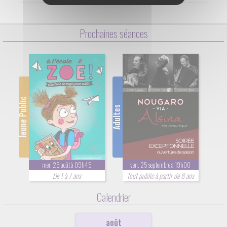
Prochaines séances
Jeune Public
Adultes
mer. 26 août à 09h45
ven. 25 septembre à 19h00
De 1 à 7 ans
Tout public à partir de 8 ans
Calendrier
août