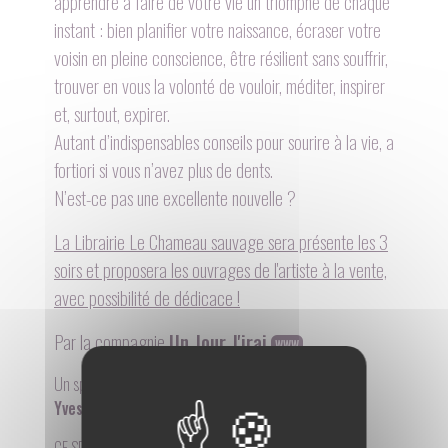
apprendre à faire de votre vie un triomphe de chaque
instant : bien planifier votre naissance, écraser votre
voisin en pleine conscience, être résilient sans souffrir,
trouver en vous la volonté de vouloir, méditer, inspirer
et, surtout, expirer.
Autant d’indispensables conseils pour sourire à la vie, a
fortiori si vous n’avez plus de dents.
N’est-ce pas une excellente nouvelle ?
La Librairie Le Chameau sauvage sera présente les 3
soirs et proposera les ouvrages de l'artiste à la vente,
avec possibilité de dédicace !
Par la compagnie
Un Jour J'irai
WWW
Un spectacle écrit et interprété par :
Yves Cusset