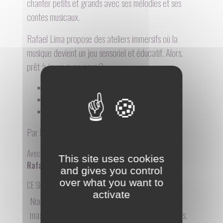
chanter petits et grands avec ses mélodies et ses
contes musicaux.
Rafael Lima propose des ateliers immersifs où la
musique devient un jeu sensoriel et éducatif. Alors,
prêt à jouer avec nous ?
Enfants dès 8 mois (tarif plein) : 10€
Adultes parent (tarif réduit) : 5€
Assistantes maternelles : Gratuit
Par la compagnie
Musicando fr
WWW
Avec :
This site uses cookies
Rafael Lima
and gives you control
over what you want to
CE SPECTACLE N'EST PAS PROGRAMMÉ ACTUELLEMENT
activate
Nous accueillons des groupes de 12 personnes
maximum dans cette espace dédié aux tout-petits.