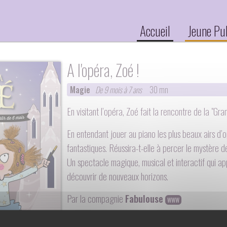
Accueil
Jeune Pu
A l'opéra, Zoé !
Magie
De 9 mois à 7 ans
30 mn
En visitant l’opéra, Zoé fait la rencontre de la "Gr
En entendant jouer au piano les plus beaux airs d’o
fantastiques. Réussira-t-elle à percer le mystère d
Un spectacle magique, musical et interactif qui app
découvrir de nouveaux horizons.
Par la compagnie
Fabulouse
WWW
Un spectacle écrit par :