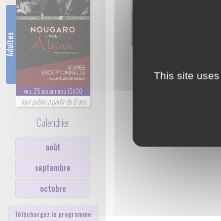
Adultes
This site uses
ven. 25 septembre à 19h00
Tout public à partir de 8 ans
Calendrier
août
septembre
octobre
Téléchargez le programme