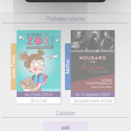
Prochaines séances
Jeune Public
Adultes
mer. 26 août à 09h45
ven. 25 septembre à 19h00
De 1 à 7 ans
Tout public à partir de 8 ans
Calendrier
août