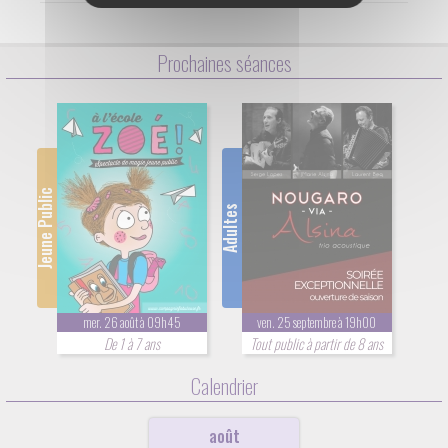
Prochaines séances
Jeune Public
Adultes
mer. 26 août à 09h45
ven. 25 septembre à 19h00
De 1 à 7 ans
Tout public à partir de 8 ans
Calendrier
août