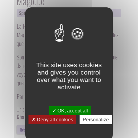
Magique
Spectacle musical
De 9 mois à 6 ans
30 mn
La Fée des Fleurs nous emmène dans son Jardin
Magique où elle fait pousser des fleurs aussi grandes
que les arbres !
Son univers rigolo et coloré, mêlant théâtre, musique,
danse, magie et marionnettes est une invitation à
This site uses cookies
and gives you control
voyager et à regarder le monde ordinaire comme
over what you want to
quelque chose d’extraordinaire.
activate
Par la compagnie
Circulez
WWW
Un spectacle écrit, mis en scène et interprété par :
OK, accept all
Charlotte Couprie
Deny all cookies
Personalize
Réserver