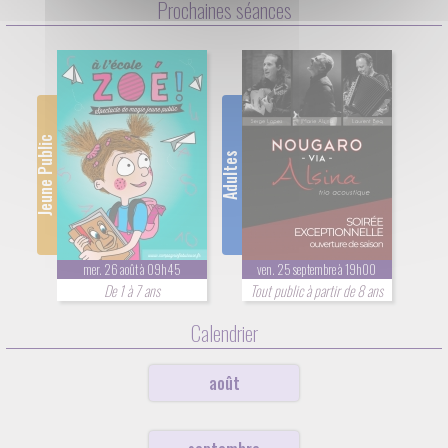
Prochaines séances
Jeune Public
Adultes
mer. 26 août à 09h45
ven. 25 septembre à 19h00
De 1 à 7 ans
Tout public à partir de 8 ans
Calendrier
août