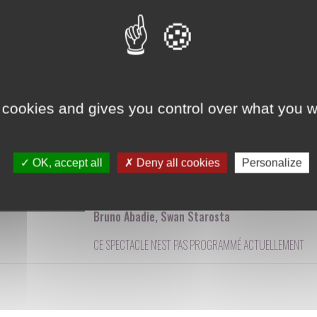
piano par Swan Starosta.
La Librairie Le Chameau sauvage sera pré
Claude Grumberg à la vente !
Par la compagnie
du Petit Matin
WWW
 cookies and gives you control over what you w
Un spectacle écrit par :
Jean-Claude Grumberg
Mise en scène de :
OK, accept all
Deny all cookies
Personalize
Bruno Abadie
Avec :
Bruno Abadie, Swan Starosta
CE SPECTACLE N'EST PAS PROGRAMMÉ ACTUELLEMENT