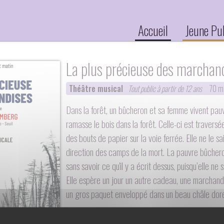
Accueil
Jeune Pu
La plus précieuse des marchan
Théâtre musical
Tout public à partir de 12 ans
70 m
Dans la forêt, un bûcheron et sa femme vivent pauvrem
ramasse le bois dans la forêt. Celle-ci est traversé
des bouts de papier sur la voie ferrée. Elle ne le sai
direction des camps de la mort. La pauvre bûche
sans savoir ce qu'il y a écrit dessus, puisqu’elle ne sa
Elle espère un jour un autre cadeau, une marchandise
un gros paquet enveloppé dans un beau châle dor
Ce conte sublime de Jean-Claude Grumberg est pr