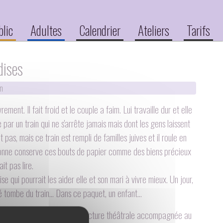
blic
Adultes
Calendrier
Ateliers
Tarifs
dises
n
ent. Il fait froid et le couple a faim. Lui travaille dur et elle
e par un train qui ne s'arrête jamais mais dont les gens laissent
t pas, mais ce train est rempli de familles juives et il roule en
ronne conserve ces bouts de papier comme des biens précieux
it pas lire.
 qui pourrait les aider elle et son mari à vivre mieux. Un jour,
é tombe du train… Dans ce paquet, un enfant…
ésenté sous la forme d’une lecture théâtrale accompagnée au