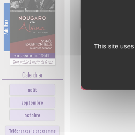
Adultes
This site uses
ven. 25 septembre à 19h00
Tout public à partir de 8 ans
Calendrier
août
septembre
octobre
Téléchargez le programme