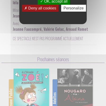
OK, accept all
Iéla Mari, Enzo Mari
Deny all cookies
Personalize
Mise en scène de :
Jeanne Faucompré
Avec :
Jeanne Faucompré, Valérie Gelac, Arnaud Romet
CE SPECTACLE N'EST PAS PROGRAMMÉ ACTUELLEMENT
Prochaines séances
Jeune Public
Adultes