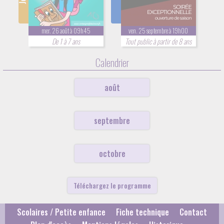
mer. 26 août à 09h45
ven. 25 septembre à 19h00
De 1 à 7 ans
Tout public à partir de 8 ans
Calendrier
août
septembre
octobre
Téléchargez le programme
Scolaires / Petite enfance
Fiche technique
Contact