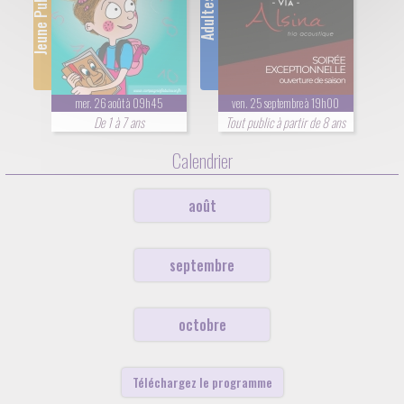
Jeune Public
Adultes
mer. 26 août à 09h45
ven. 25 septembre à 19h00
De 1 à 7 ans
Tout public à partir de 8 ans
Calendrier
août
septembre
octobre
Téléchargez le programme