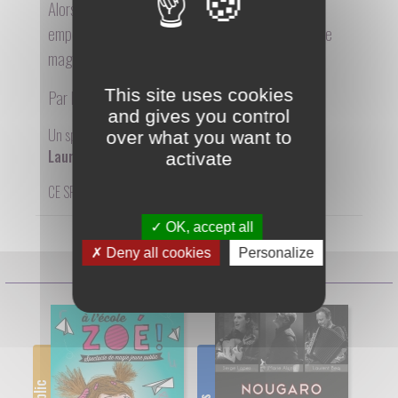
Alors attachez bien votre ceinture et laissez-vous
emporter dans ce tourbillon coloré de chansons, de
magie et de bonne humeur !
Par la compagnie
This site uses cookies
Les Petits Z'Artistes
WWW
and gives you control
Un spectacle écrit, mis en scène et interprété par :
over what you want to
Laure Fontaine
activate
CE SPECTACLE N'EST PAS PROGRAMMÉ ACTUELLEMENT
OK, accept all
Deny all cookies
Personalize
Prochaines séances