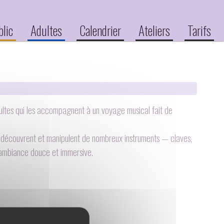
blic
Adultes
Calendrier
Ateliers
Tarifs
adultes qui les accompagnent à un voyage musical fait de
s découvrent et manipulent de nombreux instruments — claves,
ambiance douce et immersive.