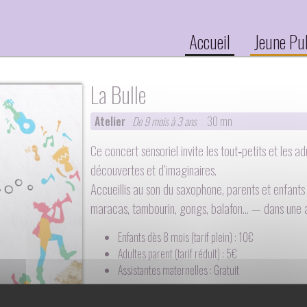
Accueil
Jeune Pu
La Bulle
Atelier
De 9 mois à 3 ans
30 mn
Ce concert sensoriel invite les tout‑petits et les 
découvertes et d’imaginaires.
Accueillis au son du saxophone, parents et enfant
maracas, tambourin, gongs, balafon… — dans une 
Enfants dès 8 mois (tarif plein) : 10€
Adultes parent (tarif réduit) : 5€
Assistantes maternelles : Gratuit
Par la compagnie
L'Arbre à Sons
WWW