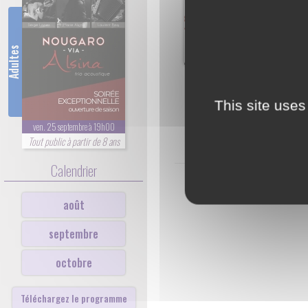
Adultes
This site uses
ven. 25 septembre à 19h00
Tout public à partir de 8 ans
Calendrier
août
septembre
octobre
Téléchargez le programme