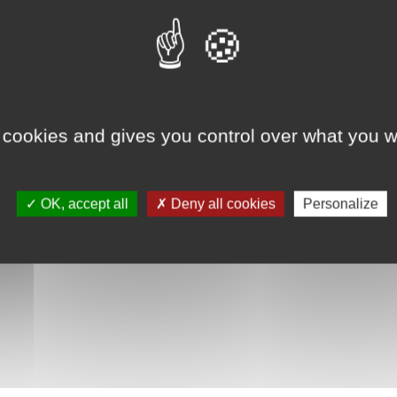
Un spectacle écrit, mis en scène et interprété par :
Frédéric Dufée
Réserver
Nous accueillons des groupes réduits pour ce conc
 cookies and gives you control over what you w
expérience optimale, merci de privilégier la prése
accompagnateurs.
OK, accept all
Deny all cookies
Personalize