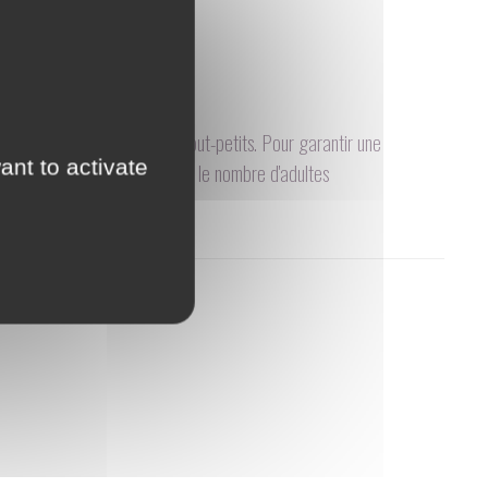
ert participatif dédié aux tout-petits. Pour garantir une
ant to activate
nce des enfants et de limiter le nombre d'adultes