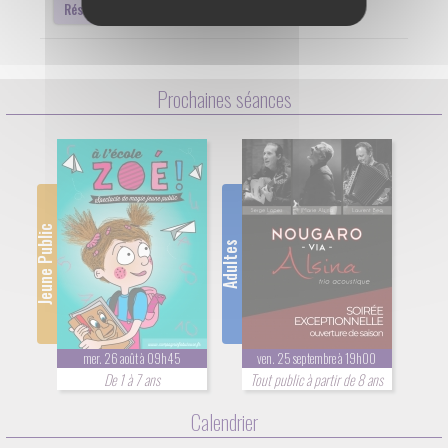
Réserver
Prochaines séances
Jeune Public
Adultes
mer. 26 août à 09h45
ven. 25 septembre à 19h00
De 1 à 7 ans
Tout public à partir de 8 ans
Calendrier