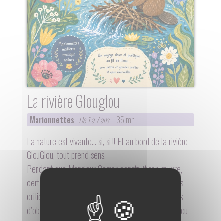
La rivière Glouglou
Marionnettes
De 1 à 7 ans
35 mn
La nature est vivante… si, si !! Et au bord de la rivière
GlouGlou, tout prend sens.
Pendant que Monsieur Castor construit son œuvre,
certains s’émerveillent, d’autres s’interrogent et les
critiques fusent. Pourtant, lorsqu’on prend le temps
d’observer, tout devient un merveilleux terrain de jeu