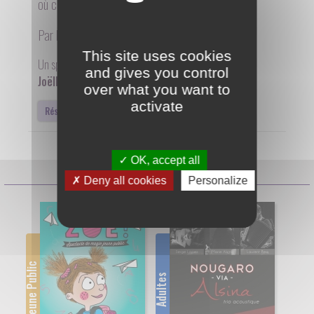
où chacun trouve sa place.
Par la compagnie
Les Mille Bras
WWW
This site uses cookies
Un spectacle écrit, mis en scène et interprété par :
and gives you control
Joëlle Salles
over what you want to
activate
Réserver
OK, accept all
Prochaines séances
Deny all cookies
Personalize
Jeune Public
Adultes