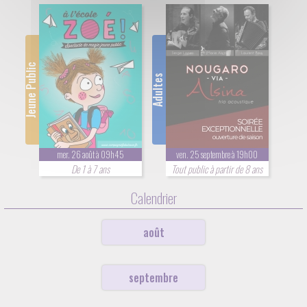
Jeune Public
Adultes
mer. 26 août à 09h45
ven. 25 septembre à 19h00
De 1 à 7 ans
Tout public à partir de 8 ans
Calendrier
août
septembre