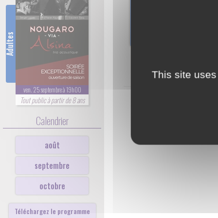
Adultes
This site uses
ven. 25 septembre à 19h00
Tout public à partir de 8 ans
Calendrier
août
septembre
octobre
Téléchargez le programme