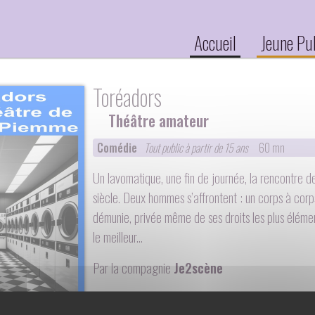
Accueil
Jeune Pu
Toréadors
Théâtre amateur
Comédie
Tout public à partir de 15 ans
60 mn
Un lavomatique, une fin de journée, la rencontre d
siècle. Deux hommes s’affrontent : un corps à corps
démunie, privée même de ses droits les plus élément
le meilleur...
Par la compagnie
Je2scène
Un spectacle écrit par :
Jean-Marie Piemme