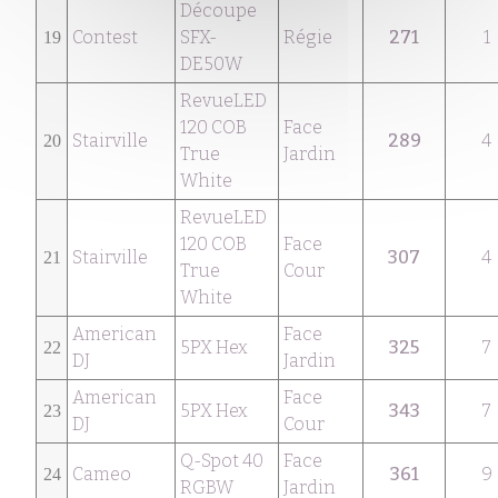
Découpe
Contest
SFX-
Régie
271
1
19
DE50W
RevueLED
120 COB
Face
Stairville
289
4
20
True
Jardin
White
RevueLED
120 COB
Face
Stairville
307
4
21
True
Cour
White
American
Face
5PX Hex
325
7
22
DJ
Jardin
American
Face
5PX Hex
343
7
23
DJ
Cour
Q-Spot 40
Face
Cameo
361
9
24
RGBW
Jardin