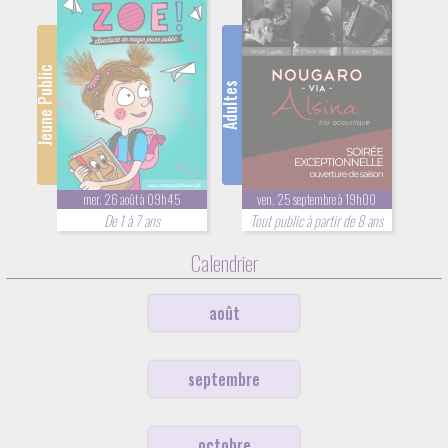
Jeune Public
Adultes
mer. 26 août à 09h45
ven. 25 septembre à 19h00
De 1 à 7 ans
Tout public à partir de 8 ans
Calendrier
août
septembre
octobre