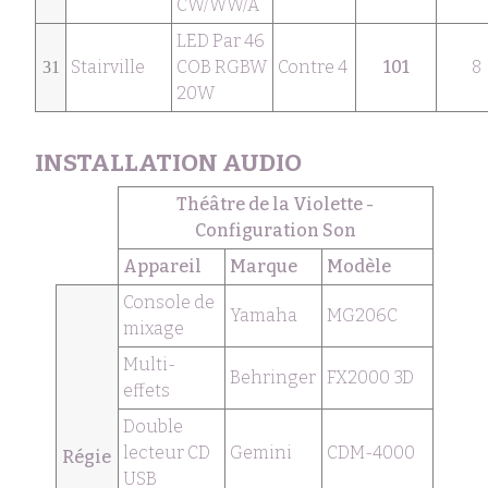
CW/WW/A
LED Par 46
Stairville
COB RGBW
Contre 4
101
8
31
20W
INSTALLATION AUDIO
Théâtre de la Violette -
Configuration Son
Appareil
Marque
Modèle
Console de
Yamaha
MG206C
mixage
Multi-
Behringer
FX2000 3D
effets
Double
lecteur CD
Gemini
CDM-4000
Régie
USB