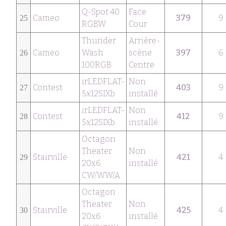
Q-Spot 40
Face
Cameo
379
9
25
RGBW
Cour
Thunder
Arrière-
Cameo
Wash
scène
397
6
26
100RGB
Centre
irLEDFLAT-
Non
Contest
403
9
27
5x12SIXb
installé
irLEDFLAT-
Non
Contest
412
9
28
5x12SIXb
installé
Octagon
Theater
Non
Stairville
421
4
29
20x6
installé
CW/WW/A
Octagon
Theater
Non
Stairville
425
4
30
20x6
installé