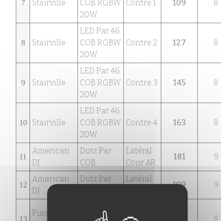
Stairville
COB RGBW
Contre 1
109
8
7
20W
LED Par 46
Stairville
COB RGBW
Contre 2
127
8
8
20W
LED Par 46
Stairville
COB RGBW
Contre 3
145
8
9
20W
LED Par 46
Stairville
COB RGBW
Contre 4
163
8
10
20W
American
Dotz Par
Latéral
181
9
11
DJ
COB
Cour AR
American
Dotz Par
Latéral
199
9
12
DJ
COB
Cour AV
LED Pot
Arrière-
Fun
12x1W
scène
217
8
13