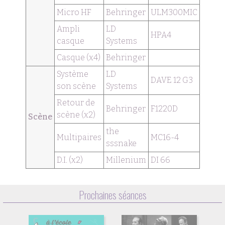
Micro HF
Behringer
ULM300MIC
Ampli
LD
HPA4
casque
Systems
Casque (x4)
Behringer
Système
LD
DAVE 12 G3
son scène
Systems
Retour de
Behringer
F1220D
scène (x2)
Scène
the
Multipaires
MC16-4
sssnake
D.I. (x2)
Millenium
DI 66
Prochaines séances