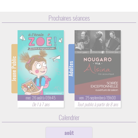
Prochaines séances
Jeune Public
Adultes
mer. 26 août à 09h45
ven. 25 septembre à 19h00
De 1 à 7 ans
Tout public à partir de 8 ans
Calendrier
août