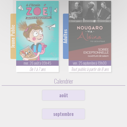
Jeune Public
Adultes
mer. 26 août à 09h45
ven. 25 septembre à 19h00
De 1 à 7 ans
Tout public à partir de 8 ans
Calendrier
août
septembre